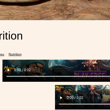
ition
.eu
Nutrition