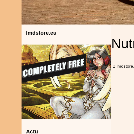
lmdstore.eu
Nutr
lmdstore
Actu