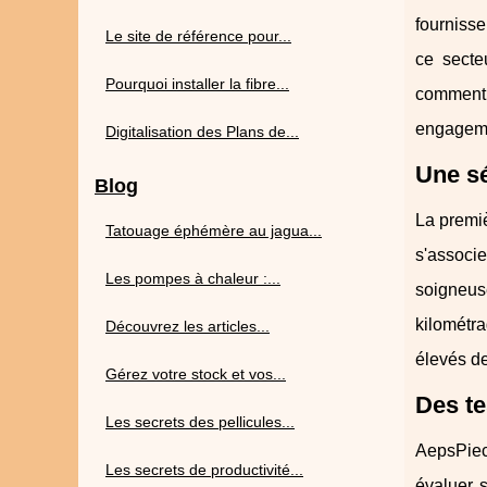
fournisse
Le site de référence pour...
ce secte
Pourquoi installer la fibre...
comment c
engageme
Digitalisation des Plans de...
Une sé
Blog
La premi
Tatouage éphémère au jagua...
s'associ
Les pompes à chaleur :...
soigneuse
kilométra
Découvrez les articles...
élevés de
Gérez votre stock et vos...
Des te
Les secrets des pellicules...
AepsPiece
Les secrets de productivité...
évaluer s