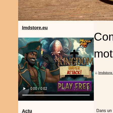
lmdstore.eu
Com
mot
lmdstore
Actu
Dans un m