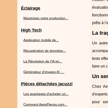
évaluati
Éclairage
fonctionn
Maximisez votre production...
prêts à l'
High Tech
La tra
Application mobile de...
Un autre
Récupération de données...
accompagn
tests eff
La Révolution de l'IA en...
faire un c
Générateur d'images AI :...
Un ser
Pièces détachées jacuzzi
Chez Aep
Les avantages d'acheter un...
d'experts
pour so
Comment AepsPieces.com...