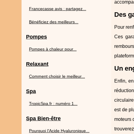
accompagn
Francecasse avis : partagez...
Des ga
Bénéficiez des meilleurs...
Pour ren
Pompes
Ces gara
rembours
Pompes à chaleur pour...
plateforme
Relaxant
Un eng
Comment choisir le meilleur...
Enfin, e
réduction
Spa
circulair
TropicSpa.fr : numéro 1...
est de p
Spa Bien-être
moteurs d
trouvere
Pourquoi l'Acide Hyaluronique...